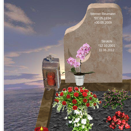
Werner Reumann
*07.05.1934-
+30.05.2009
Strolchi
*12.10.2001
11.06.2012