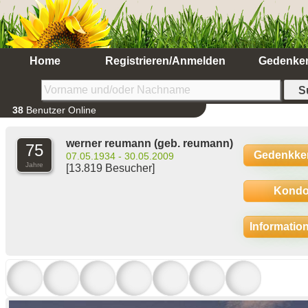
Home
Registrieren/Anmelden
Gedenke
38
Benutzer Online
werner reumann
(geb. reumann)
75
Gedenkke
07.05.1934 - 30.05.2009
Jahre
[13.819 Besucher]
Kondo
Informatio