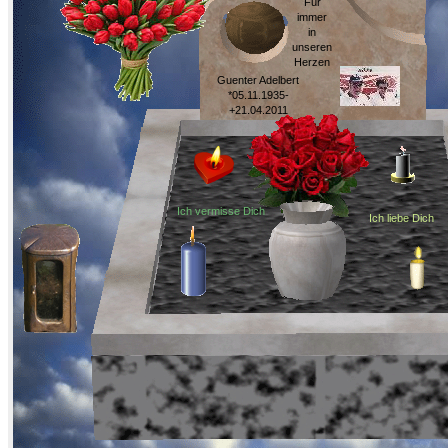
Für
immer
in
unseren
Herzen
Guenter Adelbert
*05.11.1935-
+21.04.2011
Ich vermisse Dich
Ich liebe Dich