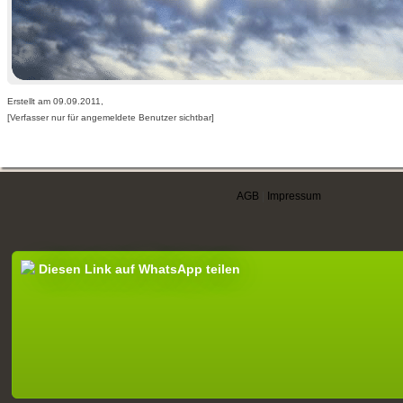
Erstellt am 09.09.2011,
[Verfasser nur für angemeldete Benutzer sichtbar]
AGB
|
Impressum
Diesen Link auf WhatsApp teilen