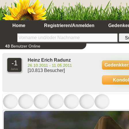
Home
Registrieren/Anmelden
Gedenke
43
Benutzer Online
Heinz Erich Radunz
-1
Gedenkker
26.10.2011 - 11.05.2011
Jahre
[10.813 Besucher]
Kondo