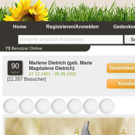
Home
Registrieren/Anmelden
Gedenke
73
Benutzer Online
Marlene Dietrich
(geb. Marie
90
Gedenkker
Magdalene Dietrich)
Jahre
27.12.1901 - 06.05.1992
[11.267 Besucher]
Kondo