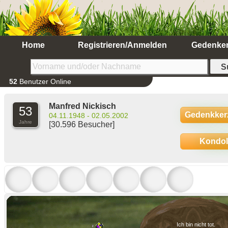
Home
Registrieren/Anmelden
Gedenke
52
Benutzer Online
Manfred Nickisch
53
Gedenkker
04.11.1948 - 02.05.2002
Jahre
[30.596 Besucher]
Kondo
Ich bin nicht tot.