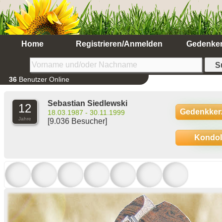
Home
Registrieren/Anmelden
Gedenke
36
Benutzer Online
Sebastian Siedlewski
12
Gedenkker
18.03.1987 - 30.11.1999
Jahre
[9.036 Besucher]
Kondo