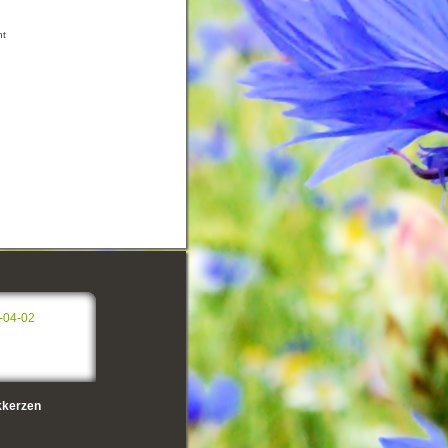
ht
-04-02
kerzen