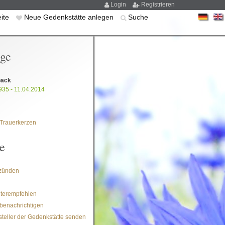
Login
Registrieren
eite
Neue Gedenkstätte anlegen
Suche
ige
oack
935 - 11.04.2014
Trauerkerzen
e
zünden
iterempfehlen
benachrichtigen
steller der Gedenkstätte senden