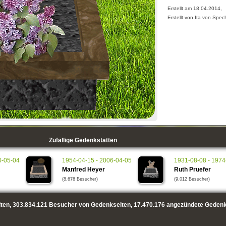
Erstellt am 18.04.2014,
Erstellt von Ita von Spec
Zufällige Gedenkstätten
0-05-04
1954-04-15 - 2006-04-05
1931-08-08 - 1974
Manfred Heyer
Ruth Pruefer
(8.676 Besucher)
(9.012 Besucher)
ten,
303.834.121
Besucher von Gedenkseiten,
17.470.176
angezündete Gedenk