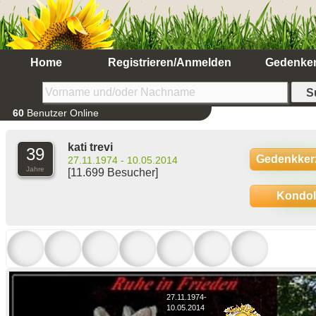
Home
Registrieren/Anmelden
Gedenke
60
Benutzer Online
kati trevi
39
Gedenkker
27.11.1974 - 10.05.2014
Jahre
[11.699 Besucher]
Kondo
27.11.1974-
10.05.2014