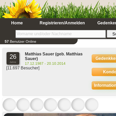
Home
Registrieren/Anmelden
Gedenke
57
Benutzer Online
Matthias Sauer
(geb. Matthias
26
Gedenkke
Sauer)
Jahre
17.12.1987 - 20.10.2014
[11.697 Besucher]
Kondo
Informatio