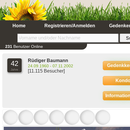
Home
Registrieren/Anmelden
Gedenke
231
Benutzer Online
Rüdiger Baumann
42
Gedenkke
24.09.1960 - 07.11.2002
Jahre
[11.115 Besucher]
Kondo
Informatio