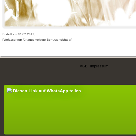
Erstellt am 04.02.2017,
[Verfasser nur für angemeldete Benutzer sichtbar]
AGB
|
Impressum
Diesen Link auf WhatsApp teilen