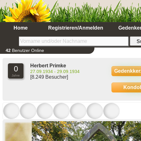
Home
Registrieren/Anmelden
Gedenke
42
Benutzer Online
Herbert Primke
0
Gedenkker
27.09.1934 - 29.09.1934
Jahre
[8.249 Besucher]
Kondo