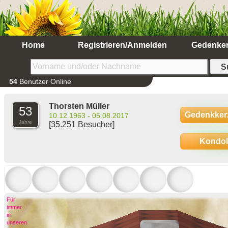
Home
Registrieren/Anmelden
Gedenke
54
Benutzer Online
Thorsten Müller
53
Gedenkker
10.12.1963 - 05.08.2017
Jahre
[35.251 Besucher]
Kondo
Für
immer
in
unseren