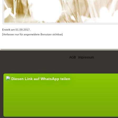
Erstellt am 01.09.2017,
[Verfasser nur für angemeldete Benutzer sichtbar]
AGB
|
Impressum
Diesen Link auf WhatsApp teilen