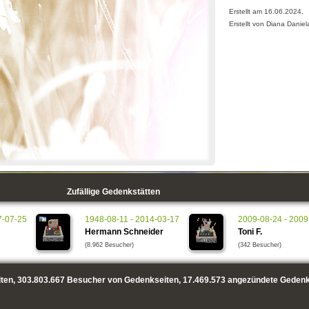
Erstellt am 16.06.2024,
Erstellt von Diana Danie
Zufällige Gedenkstätten
7-07-25
1948-08-11 - 2014-03-17
2009-08-24 - 2009
Hermann Schneider
Toni F.
(8.962 Besucher)
(342 Besucher)
ten,
303.803.667
Besucher von Gedenkseiten,
17.469.573
angezündete Gedenk