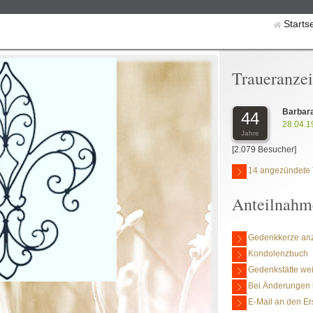
Starts
Traueranze
Barbar
44
28.04.1
Jahre
[2.079 Besucher]
14 angezündete 
Anteilnahm
Gedenkkerze an
Kondolenzbuch
Gedenkstätte we
Bei Änderungen 
E-Mail an den Er