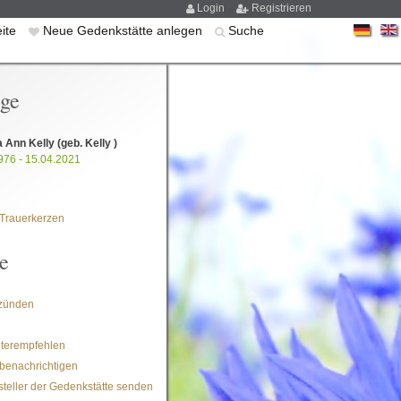
Login
Registrieren
eite
Neue Gedenkstätte anlegen
Suche
ige
a Ann Kelly
(geb. Kelly )
976 - 15.04.2021
Trauerkerzen
e
zünden
iterempfehlen
benachrichtigen
steller der Gedenkstätte senden