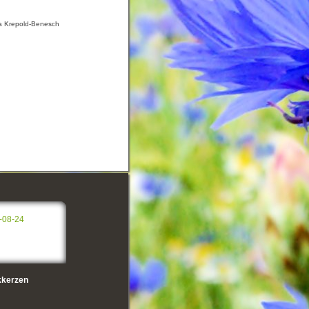
la Krepold-Benesch
-08-24
kerzen