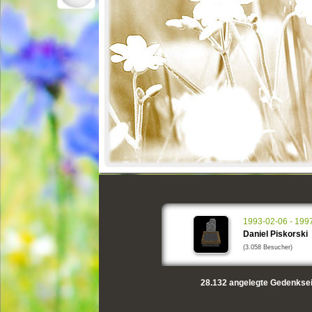
1993-02-06 - 199
Daniel Piskorski
(3.058 Besucher)
28.132
angelegte Gedenksei