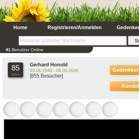
Home
Registrieren/Anmelden
Gedenke
41
Benutzer Online
Gerhard Honold
85
Gedenkker
03.06.1940 - 06.05.2026
Jahre
[855 Besucher]
Kondo