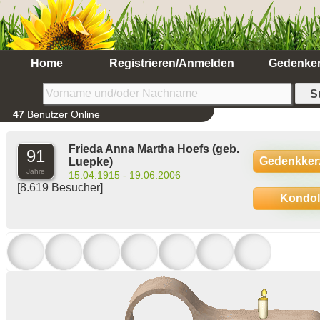
Home
Registrieren/Anmelden
Gedenke
47
Benutzer Online
Frieda Anna Martha Hoefs
(geb.
91
Gedenkker
Luepke)
Jahre
15.04.1915 - 19.06.2006
[8.619 Besucher]
Kondo