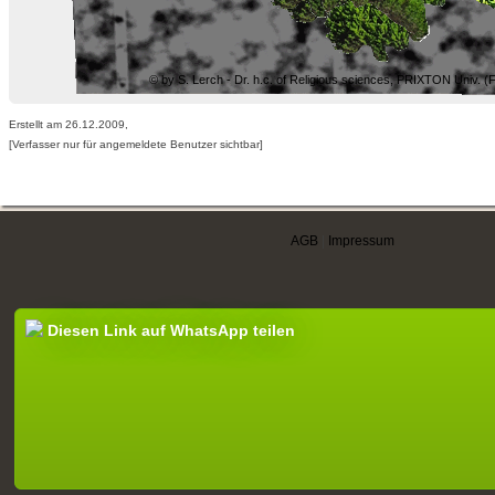
© by S. Lerch - Dr. h.c. of Religious sciences, PRIXTON Univ. (
Erstellt am 26.12.2009,
[Verfasser nur für angemeldete Benutzer sichtbar]
AGB
|
Impressum
Diesen Link auf WhatsApp teilen