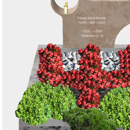
Frieda-Anna-Martha
Hoefs - geb. Lüpke
* 1915 - + 2006
Plettenberg i. W.