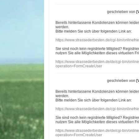
geschrieben von
[
Bereits hinterlassene Kondolenzen können leide
werden.
Bitte melden Sie sich über folgenden Link an:
https://www.strassederbesten.de/cgi-bin/onlinef
Sie sind noch kein registrierte Mitglied? Registri
nutzen Sie alle Möglichkeiten dieses virtuellen Fr
https://www.strassederbesten.de/de/cgi-bin/onli
operation=FormCreateUser
geschrieben von
[
Bereits hinterlassene Kondolenzen können leide
werden.
Bitte melden Sie sich über folgenden Link an:
https://www.strassederbesten.de/cgi-bin/onlinef
Sie sind noch kein registrierte Mitglied? Registri
nutzen Sie alle Möglichkeiten dieses virtuellen Fr
https://www.strassederbesten.de/de/cgi-bin/onli
operation=FormCreateUser