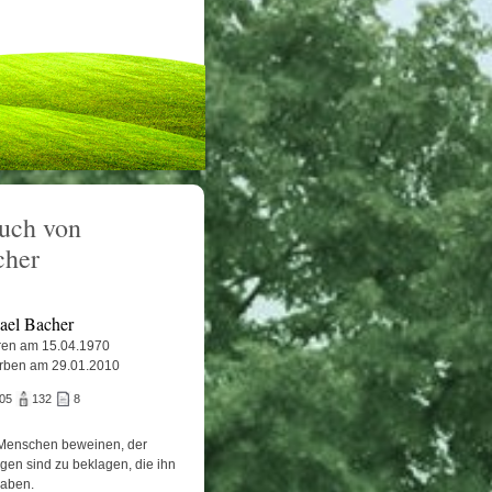
uch von
cher
ael Bacher
en am 15.04.1970
rben am 29.01.2010
705
132
8
Menschen beweinen, der
igen sind zu beklagen, die ihn
haben.