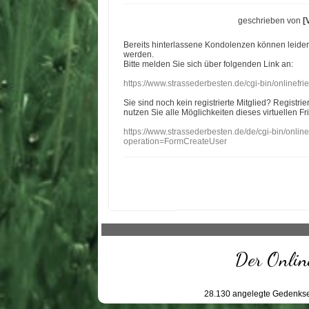
geschrieben von
[
Bereits hinterlassene Kondolenzen können leide
werden.
Bitte melden Sie sich über folgenden Link an:
https://www.strassederbesten.de/cgi-bin/onlinef
Sie sind noch kein registrierte Mitglied? Registri
nutzen Sie alle Möglichkeiten dieses virtuellen Fr
https://www.strassederbesten.de/de/cgi-bin/onli
operation=FormCreateUser
Der Online
28.130
angelegte Gedenkse