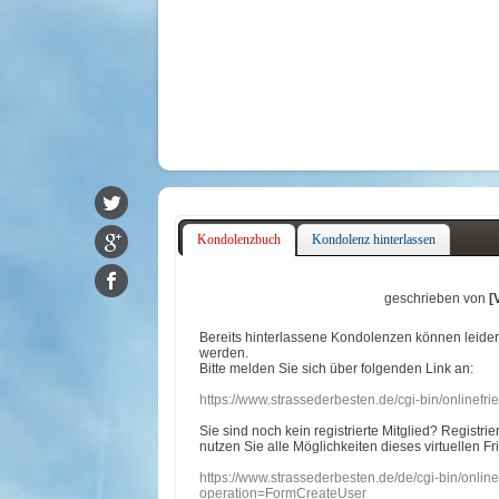
Kondolenzbuch
Kondolenz hinterlassen
geschrieben von
[
Bereits hinterlassene Kondolenzen können leide
werden.
Bitte melden Sie sich über folgenden Link an:
https://www.strassederbesten.de/cgi-bin/onlinef
Sie sind noch kein registrierte Mitglied? Registri
nutzen Sie alle Möglichkeiten dieses virtuellen Fr
https://www.strassederbesten.de/de/cgi-bin/onli
operation=FormCreateUser