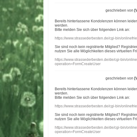
geschrieben von
[
Bereits hinterlassene Kondolenzen können leide
werden.
Bitte melden Sie sich über folgenden Link an:
https://www.strassederbesten.de/cgi-bin/onlinef
Sie sind noch kein registrierte Mitglied? Registri
nutzen Sie alle Möglichkeiten dieses virtuellen Fr
https://www.strassederbesten.de/de/cgi-bin/onli
operation=FormCreateUser
geschrieben von
[
Bereits hinterlassene Kondolenzen können leide
werden.
Bitte melden Sie sich über folgenden Link an:
https://www.strassederbesten.de/cgi-bin/onlinef
Sie sind noch kein registrierte Mitglied? Registri
nutzen Sie alle Möglichkeiten dieses virtuellen Fr
https://www.strassederbesten.de/de/cgi-bin/onli
operation=FormCreateUser