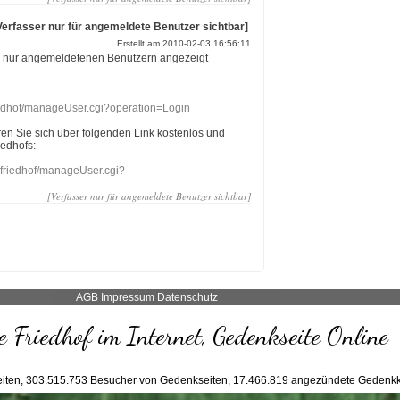
Verfasser nur für angemeldete Benutzer sichtbar]
Erstellt am 2010-02-03 16:56:11
r nur angemeldetenen Benutzern angezeigt
riedhof/manageUser.cgi?operation=Login
eren Sie sich über folgenden Link kostenlos und
iedhofs:
nefriedhof/manageUser.cgi?
[Verfasser nur für angemeldete Benutzer sichtbar]
AGB
Impressum
Datenschutz
 Friedhof im Internet, Gedenkseite Online
iten,
303.515.753
Besucher von Gedenkseiten,
17.466.819
angezündete Gedenkk