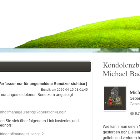
Kondolenzb
Michael Ba
Verfasser nur für angemeldete Benutzer sichtbar]
Erstellt am 2026-04-15 03:01:45
Mich
r nur angemeldetenen Benutzern angezeigt
Gebor
Gesto
riedhof/manageUser.cgi?operation=Login
9.
eren Sie sich über folgenden Link kostenlos und
iedhofs:
Wie kann man einen 
gestorben ist? Diejen
nefriedhof/manageUser.cgi?
geliebt und verloren 