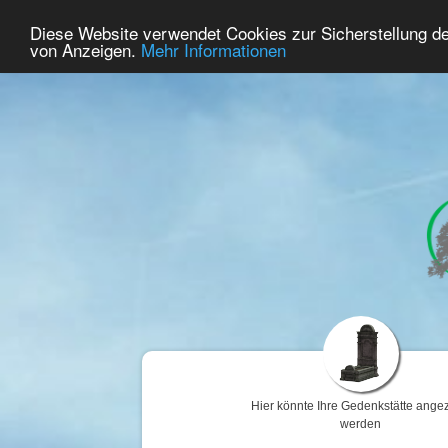
59
Benutzer Online
Diese Website verwendet Cookies zur Sicherstellung d
Home
Premium
Gedenken
von Anzeigen.
Mehr Informationen
Hier könnte Ihre Gedenkstätte angez
werden