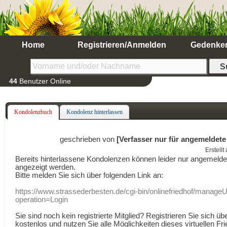
Home
Registrieren/Anmelden
Gedenke
44
Benutzer Online
Kondolenzbuch
Kondolenz hinterlassen
geschrieben von
[Verfasser nur für angemeldete
Erstell
Bereits hinterlassene Kondolenzen können leider nur angemeld
angezeigt werden.
Bitte melden Sie sich über folgenden Link an:
https://www.strassederbesten.de/cgi-bin/onlinefriedhof/manageU
operation=Login
Sie sind noch kein registrierte Mitglied? Registrieren Sie sich üb
kostenlos und nutzen Sie alle Möglichkeiten dieses virtuellen Fri