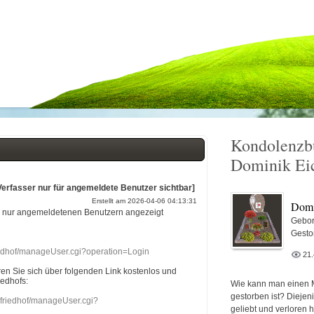
Kondolenzb
Dominik Ei
Verfasser nur für angemeldete Benutzer sichtbar]
Erstellt am 2026-04-06 04:13:31
Domi
r nur angemeldetenen Benutzern angezeigt
Gebor
Gesto
riedhof/manageUser.cgi?operation=Login
21
eren Sie sich über folgenden Link kostenlos und
iedhofs:
Wie kann man einen 
gestorben ist? Diejen
nefriedhof/manageUser.cgi?
geliebt und verloren 