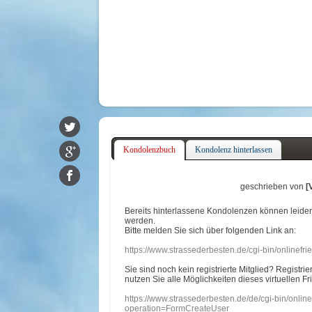
Kondolenzbuch
Kondolenz hinterlassen
geschrieben von
[
Bereits hinterlassene Kondolenzen können leide
werden.
Bitte melden Sie sich über folgenden Link an:
https://www.strassederbesten.de/cgi-bin/onlinef
Sie sind noch kein registrierte Mitglied? Registri
nutzen Sie alle Möglichkeiten dieses virtuellen Fr
https://www.strassederbesten.de/de/cgi-bin/onli
operation=FormCreateUser