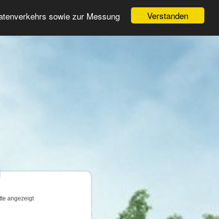
Login
Registrieren
Verstanden
Datenverkehrs sowie zur Messung
Suche
n
tte angezeigt