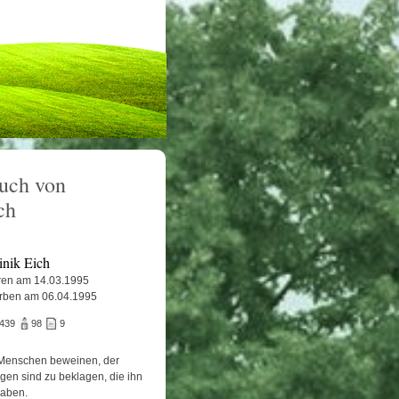
uch von
ch
nik Eich
en am 14.03.1995
rben am 06.04.1995
.439
98
9
Menschen beweinen, der
igen sind zu beklagen, die ihn
haben.