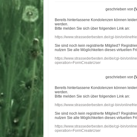
geschrieben von
[
Bereits hinterlassene Kondolenzen können leide
werden.
Bitte melden Sie sich über folgenden Link an:
https://www.strassederbesten.de/cgi-bin/onlinef
Sie sind noch kein registrierte Mitglied? Registri
nutzen Sie alle Möglichkeiten dieses virtuellen Fr
https://www.strassederbesten.de/de/cgi-bin/onli
operation=FormCreateUser
geschrieben von
[
Bereits hinterlassene Kondolenzen können leide
werden.
Bitte melden Sie sich über folgenden Link an:
https://www.strassederbesten.de/cgi-bin/onlinef
Sie sind noch kein registrierte Mitglied? Registri
nutzen Sie alle Möglichkeiten dieses virtuellen Fr
https://www.strassederbesten.de/de/cgi-bin/onli
operation=FormCreateUser