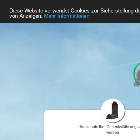
92
Benutzer Online
Diese Website verwendet Cookies zur Sicherstellung d
Home
Premium
Gedenken
von Anzeigen.
Mehr Informationen
Hier könnte Ihre Gedenkstätte angez
werden