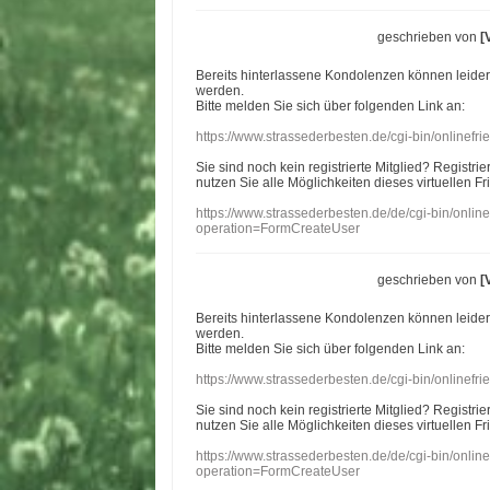
geschrieben von
[
Bereits hinterlassene Kondolenzen können leide
werden.
Bitte melden Sie sich über folgenden Link an:
https://www.strassederbesten.de/cgi-bin/onlinef
Sie sind noch kein registrierte Mitglied? Registri
nutzen Sie alle Möglichkeiten dieses virtuellen Fr
https://www.strassederbesten.de/de/cgi-bin/onli
operation=FormCreateUser
geschrieben von
[
Bereits hinterlassene Kondolenzen können leide
werden.
Bitte melden Sie sich über folgenden Link an:
https://www.strassederbesten.de/cgi-bin/onlinef
Sie sind noch kein registrierte Mitglied? Registri
nutzen Sie alle Möglichkeiten dieses virtuellen Fr
https://www.strassederbesten.de/de/cgi-bin/onli
operation=FormCreateUser