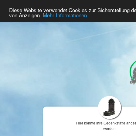
56
Benutzer Online
Diese Website verwendet Cookies zur Sicherstellung d
Home
Premium
Gedenken
von Anzeigen.
Mehr Informationen
Hier könnte Ihre Gedenkstätte angez
werden