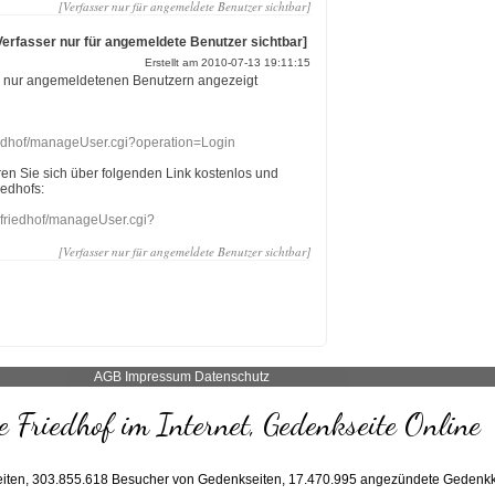
[Verfasser nur für angemeldete Benutzer sichtbar]
Verfasser nur für angemeldete Benutzer sichtbar]
Erstellt am 2010-07-13 19:11:15
r nur angemeldetenen Benutzern angezeigt
riedhof/manageUser.cgi?operation=Login
eren Sie sich über folgenden Link kostenlos und
iedhofs:
nefriedhof/manageUser.cgi?
[Verfasser nur für angemeldete Benutzer sichtbar]
AGB
Impressum
Datenschutz
 Friedhof im Internet, Gedenkseite Online
iten,
303.855.618
Besucher von Gedenkseiten,
17.470.995
angezündete Gedenkk