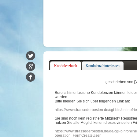
Kondolenzbuch
Kondolenz hinterlassen
geschrieben von
[
Bereits hinterlassene Kondolenzen können leide
werden.
Bitte melden Sie sich über folgenden Link an:
https://www.strassederbesten.de/cgi-bin/onlinef
Sie sind noch kein registrierte Mitglied? Registri
nutzen Sie alle Möglichkeiten dieses virtuellen Fr
https://www.strassederbesten.de/de/cgi-bin/onli
operation=FormCreateUser