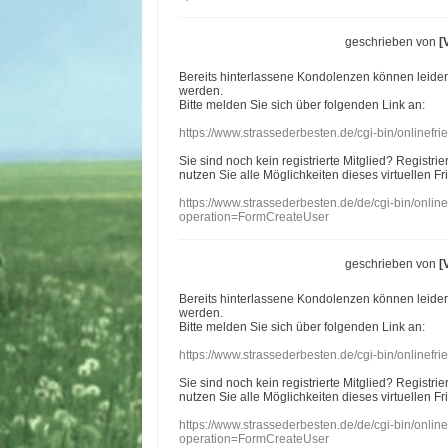
geschrieben von
[
Bereits hinterlassene Kondolenzen können leide
werden.
Bitte melden Sie sich über folgenden Link an:
https://www.strassederbesten.de/cgi-bin/onlinef
Sie sind noch kein registrierte Mitglied? Registri
nutzen Sie alle Möglichkeiten dieses virtuellen Fr
https://www.strassederbesten.de/de/cgi-bin/onli
operation=FormCreateUser
geschrieben von
[
Bereits hinterlassene Kondolenzen können leide
werden.
Bitte melden Sie sich über folgenden Link an:
https://www.strassederbesten.de/cgi-bin/onlinef
Sie sind noch kein registrierte Mitglied? Registri
nutzen Sie alle Möglichkeiten dieses virtuellen Fr
https://www.strassederbesten.de/de/cgi-bin/onli
operation=FormCreateUser