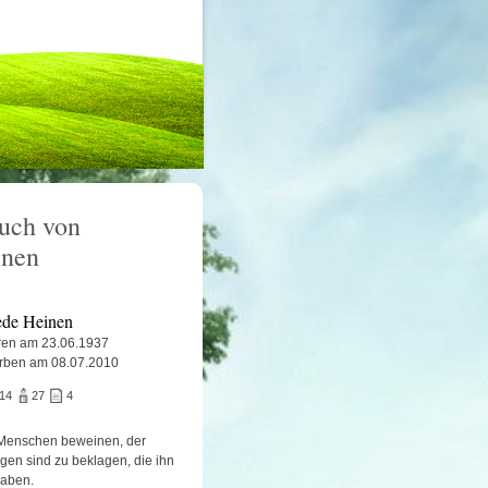
uch von
inen
iede Heinen
en am 23.06.1937
rben am 08.07.2010
814
27
4
Menschen beweinen, der
igen sind zu beklagen, die ihn
haben.