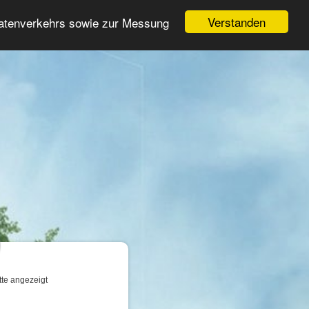
Login
Registrieren
Verstanden
Datenverkehrs sowie zur Messung
Suche
n
tte angezeigt