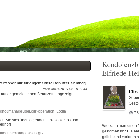
Kondolenzb
Elfriede He
Verfasser nur für angemeldete Benutzer sichtbar]
Erstellt am 2026-07-08 15:02:44
Elfr
r nur angemeldetenen Benutzern angezeigt
Gebor
Gesto
riedhof/manageUser.cgi?operation=Login
7.
eren Sie sich über folgenden Link kostenlos und
iedhofs:
Wie kann man einen 
gestorben ist? Diejen
nefriedhof/manageUser.cgi?
geliebt und verloren 