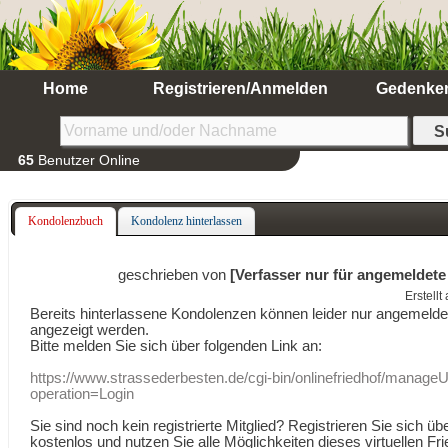
Home
Registrieren/Anmelden
Gedenke
65
Benutzer Online
Kondolenzbuch
Kondolenz hinterlassen
geschrieben von
[Verfasser nur für angemeldete
Erstell
Bereits hinterlassene Kondolenzen können leider nur angemeld
angezeigt werden.
Bitte melden Sie sich über folgenden Link an:
https://www.strassederbesten.de/cgi-bin/onlinefriedhof/manageU
operation=Login
Sie sind noch kein registrierte Mitglied? Registrieren Sie sich üb
kostenlos und nutzen Sie alle Möglichkeiten dieses virtuellen Fri