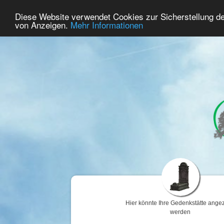
46
Benutzer Online
Diese Website verwendet Cookies zur Sicherstellung d
Home
Premium
Gedenken
von Anzeigen.
Mehr Informationen
Hier könnte Ihre Gedenkstätte angez
werden