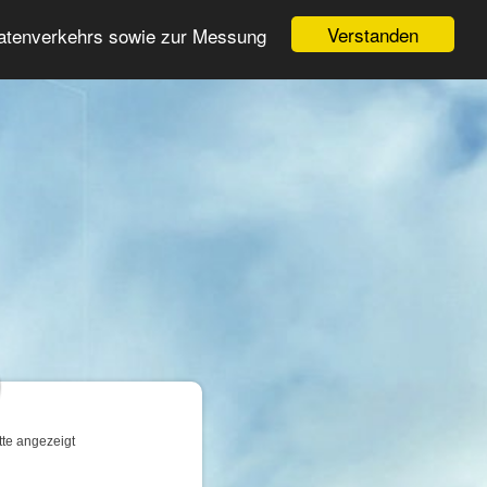
Login
Registrieren
Verstanden
Datenverkehrs sowie zur Messung
Suche
n
tte angezeigt