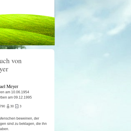
uch von
yer
ael Meyer
en am 10.06.1954
rben am 09.12.1995
.790
30
3
Menschen beweinen, der
igen sind zu beklagen, die ihn
haben.