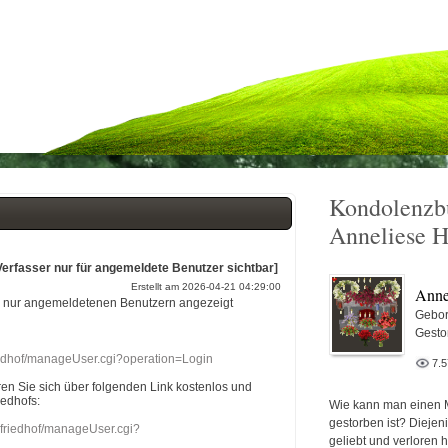
Kondolenzb
Anneliese H
Verfasser nur für angemeldete Benutzer sichtbar]
Erstellt am 2026-04-21 04:29:00
Anne
r nur angemeldetenen Benutzern angezeigt
Gebor
Gesto
riedhof/manageUser.cgi?operation=Login
7.
eren Sie sich über folgenden Link kostenlos und
iedhofs:
Wie kann man einen 
gestorben ist? Diejen
nefriedhof/manageUser.cgi?
geliebt und verloren 