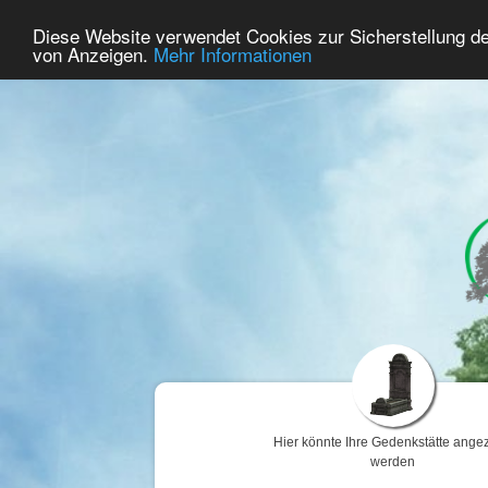
53
Benutzer Online
Diese Website verwendet Cookies zur Sicherstellung d
Home
Premium
Gedenken
von Anzeigen.
Mehr Informationen
Hier könnte Ihre Gedenkstätte angez
werden