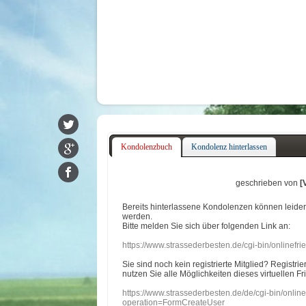
Kondolenzbuch
Kondolenz hinterlassen
geschrieben von
[
Bereits hinterlassene Kondolenzen können leide
werden.
Bitte melden Sie sich über folgenden Link an:
https://www.strassederbesten.de/cgi-bin/onlinef
Sie sind noch kein registrierte Mitglied? Registri
nutzen Sie alle Möglichkeiten dieses virtuellen Fr
https://www.strassederbesten.de/de/cgi-bin/onli
operation=FormCreateUser