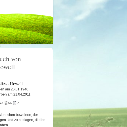
uch von
owell
liese Howell
en am 26.01.1940
rben am 21.04.2011
573
56
2
Menschen beweinen, der
igen sind zu beklagen, die ihn
haben.