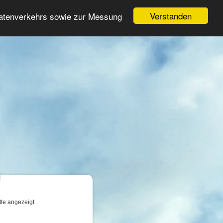
Login
Registrieren
Verstanden
Datenverkehrs sowie zur Messung
Suche
n
tte angezeigt