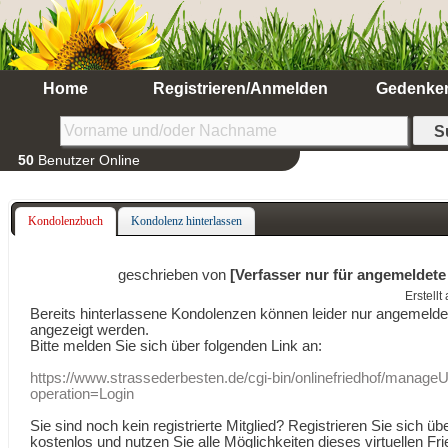
Home
Registrieren/Anmelden
Gedenke
50
Benutzer Online
Kondolenzbuch
Kondolenz hinterlassen
geschrieben von
[Verfasser nur für angemeldete
Erstell
Bereits hinterlassene Kondolenzen können leider nur angemeld
angezeigt werden.
Bitte melden Sie sich über folgenden Link an:
https://www.strassederbesten.de/cgi-bin/onlinefriedhof/manageU
operation=Login
Sie sind noch kein registrierte Mitglied? Registrieren Sie sich üb
kostenlos und nutzen Sie alle Möglichkeiten dieses virtuellen Fri