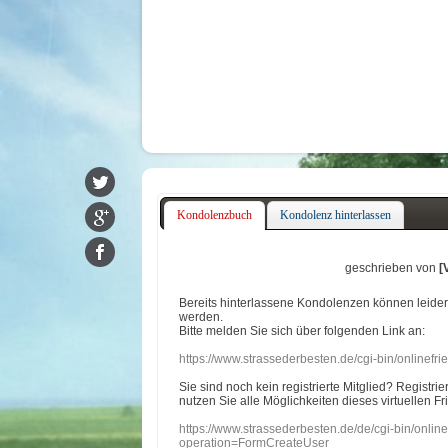
Kondolenzbuch
Kondolenz hinterlassen
geschrieben von
[
Bereits hinterlassene Kondolenzen können leide
werden.
Bitte melden Sie sich über folgenden Link an:
https://www.strassederbesten.de/cgi-bin/onlinef
Sie sind noch kein registrierte Mitglied? Registri
nutzen Sie alle Möglichkeiten dieses virtuellen Fr
https://www.strassederbesten.de/de/cgi-bin/onli
operation=FormCreateUser