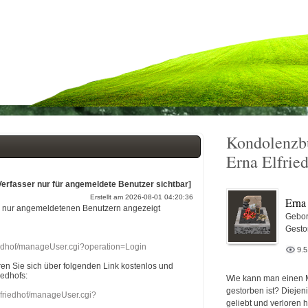
Kondolenzb
Erna Elfrie
Verfasser nur für angemeldete Benutzer sichtbar]
Erstellt am 2026-08-01 04:20:36
Erna
r nur angemeldetenen Benutzern angezeigt
Gebor
Gesto
riedhof/manageUser.cgi?operation=Login
9.
eren Sie sich über folgenden Link kostenlos und
iedhofs:
Wie kann man einen 
gestorben ist? Diejen
nefriedhof/manageUser.cgi?
geliebt und verloren 