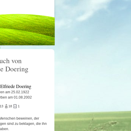
uch von
de Doering
 Elfriede Doering
en am 25.02.1922
rben am 01.08.2002
513
18
1
Menschen beweinen, der
igen sind zu beklagen, die ihn
haben.