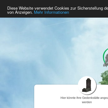
57
Benutzer Online
Diese Website verwendet Cookies zur Sicherstellung d
Home
Premium
Gedenken
von Anzeigen.
Mehr Informationen
Hier könnte Ihre Gedenkstätte angez
werden