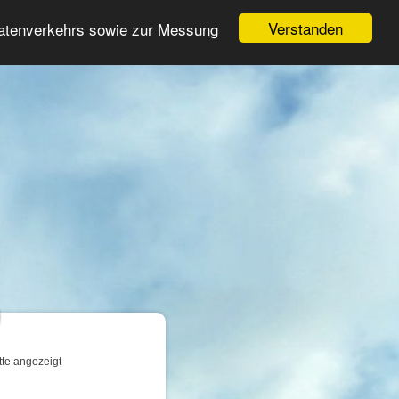
Login
Registrieren
Verstanden
Datenverkehrs sowie zur Messung
Suche
n
tte angezeigt