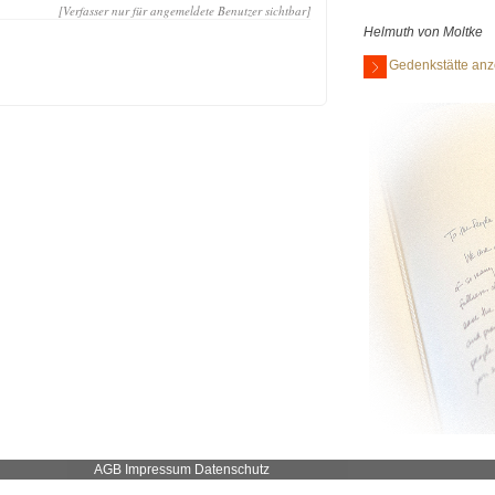
[Verfasser nur für angemeldete Benutzer sichtbar]
Helmuth von Moltke
Gedenkstätte anz
AGB
Impressum
Datenschutz