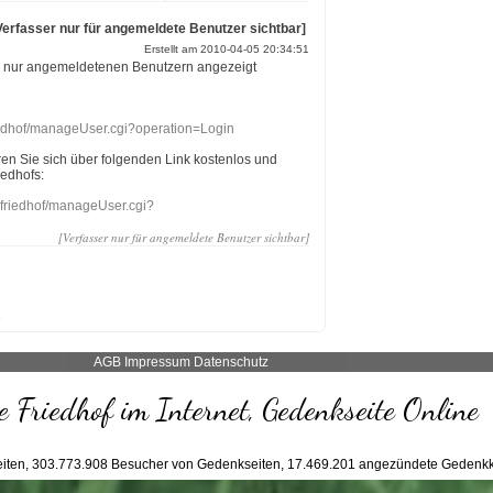
Verfasser nur für angemeldete Benutzer sichtbar]
Erstellt am 2010-04-05 20:34:51
r nur angemeldetenen Benutzern angezeigt
riedhof/manageUser.cgi?operation=Login
eren Sie sich über folgenden Link kostenlos und
iedhofs:
nefriedhof/manageUser.cgi?
[Verfasser nur für angemeldete Benutzer sichtbar]
AGB
Impressum
Datenschutz
 Friedhof im Internet, Gedenkseite Online
iten,
303.773.908
Besucher von Gedenkseiten,
17.469.201
angezündete Gedenkk