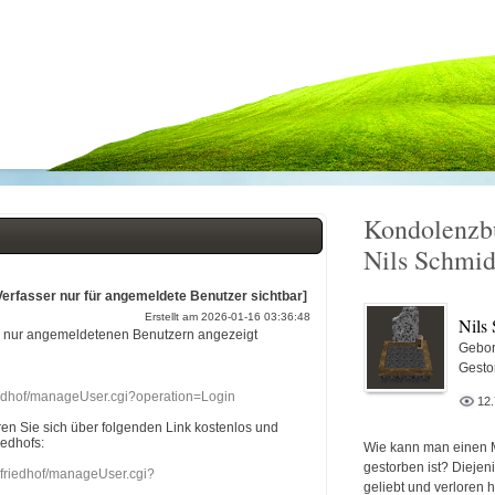
Kondolenzb
Nils Schmid
Verfasser nur für angemeldete Benutzer sichtbar]
Erstellt am 2026-01-16 03:36:48
Nils
r nur angemeldetenen Benutzern angezeigt
Gebor
Gesto
riedhof/manageUser.cgi?operation=Login
12
eren Sie sich über folgenden Link kostenlos und
iedhofs:
Wie kann man einen 
gestorben ist? Diejen
nefriedhof/manageUser.cgi?
geliebt und verloren 