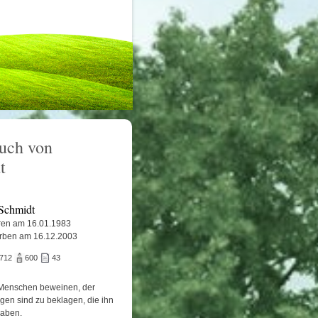
uch von
t
 Schmidt
en am 16.01.1983
rben am 16.12.2003
.712
600
43
Menschen beweinen, der
igen sind zu beklagen, die ihn
haben.