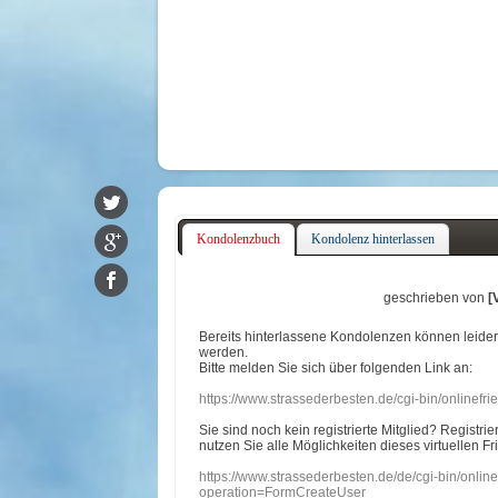
Kondolenzbuch
Kondolenz hinterlassen
geschrieben von
[
Bereits hinterlassene Kondolenzen können leide
werden.
Bitte melden Sie sich über folgenden Link an:
https://www.strassederbesten.de/cgi-bin/onlinef
Sie sind noch kein registrierte Mitglied? Registri
nutzen Sie alle Möglichkeiten dieses virtuellen Fr
https://www.strassederbesten.de/de/cgi-bin/onli
operation=FormCreateUser