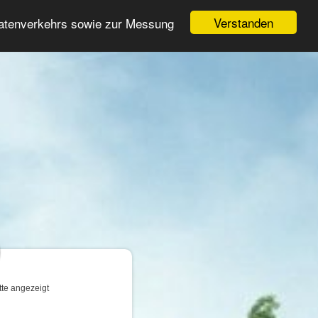
Login
Registrieren
Verstanden
Datenverkehrs sowie zur Messung
Suche
n
tte angezeigt