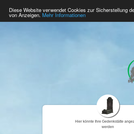
57
Benutzer Online
Diese Website verwendet Cookies zur Sicherstellung d
Home
Premium
Gedenken
von Anzeigen.
Mehr Informationen
Hier könnte Ihre Gedenkstätte angez
werden