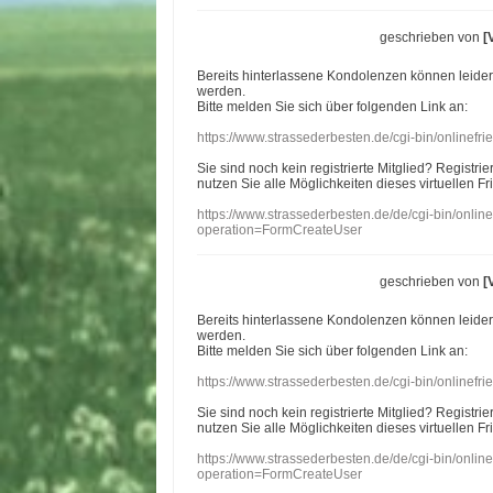
geschrieben von
[
Bereits hinterlassene Kondolenzen können leide
werden.
Bitte melden Sie sich über folgenden Link an:
https://www.strassederbesten.de/cgi-bin/onlinef
Sie sind noch kein registrierte Mitglied? Registri
nutzen Sie alle Möglichkeiten dieses virtuellen Fr
https://www.strassederbesten.de/de/cgi-bin/onli
operation=FormCreateUser
geschrieben von
[
Bereits hinterlassene Kondolenzen können leide
werden.
Bitte melden Sie sich über folgenden Link an:
https://www.strassederbesten.de/cgi-bin/onlinef
Sie sind noch kein registrierte Mitglied? Registri
nutzen Sie alle Möglichkeiten dieses virtuellen Fr
https://www.strassederbesten.de/de/cgi-bin/onli
operation=FormCreateUser