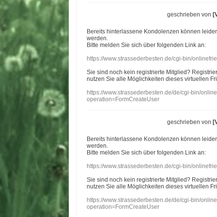
geschrieben von
[
Bereits hinterlassene Kondolenzen können leide
werden.
Bitte melden Sie sich über folgenden Link an:
https://www.strassederbesten.de/cgi-bin/onlinef
Sie sind noch kein registrierte Mitglied? Registri
nutzen Sie alle Möglichkeiten dieses virtuellen Fr
https://www.strassederbesten.de/de/cgi-bin/onli
operation=FormCreateUser
geschrieben von
[
Bereits hinterlassene Kondolenzen können leide
werden.
Bitte melden Sie sich über folgenden Link an:
https://www.strassederbesten.de/cgi-bin/onlinef
Sie sind noch kein registrierte Mitglied? Registri
nutzen Sie alle Möglichkeiten dieses virtuellen Fr
https://www.strassederbesten.de/de/cgi-bin/onli
operation=FormCreateUser