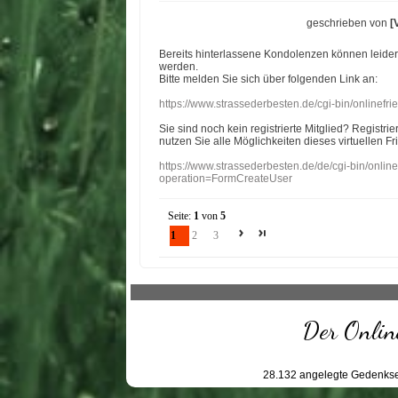
geschrieben von
[
Bereits hinterlassene Kondolenzen können leide
werden.
Bitte melden Sie sich über folgenden Link an:
https://www.strassederbesten.de/cgi-bin/onlinef
Sie sind noch kein registrierte Mitglied? Registri
nutzen Sie alle Möglichkeiten dieses virtuellen Fr
https://www.strassederbesten.de/de/cgi-bin/onli
operation=FormCreateUser
Seite:
1
von
5
1
2
3
Der Online
28.132
angelegte Gedenkse