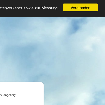
Login
Registrieren
Verstanden
Datenverkehrs sowie zur Messung
Suche
n
tte angezeigt