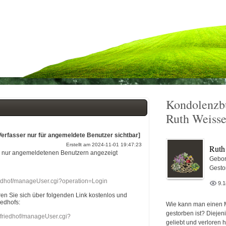
Kondolenzb
Ruth Weisse
Verfasser nur für angemeldete Benutzer sichtbar]
Erstellt am 2024-11-01 19:47:23
Ruth
r nur angemeldetenen Benutzern angezeigt
Gebor
Gesto
riedhof/manageUser.cgi?operation=Login
9.
eren Sie sich über folgenden Link kostenlos und
iedhofs:
Wie kann man einen 
gestorben ist? Diejen
nefriedhof/manageUser.cgi?
geliebt und verloren 