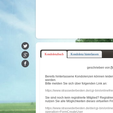
Kondolenzbuch
Kondolenz hinterlassen
geschrieben von
[
Bereits hinterlassene Kondolenzen können leide
werden.
Bitte melden Sie sich über folgenden Link an:
https://www.strassederbesten.de/cgi-bin/onlinef
Sie sind noch kein registrierte Mitglied? Registri
nutzen Sie alle Möglichkeiten dieses virtuellen Fr
https://www.strassederbesten.de/de/cgi-bin/onli
operation=FormCreateUser