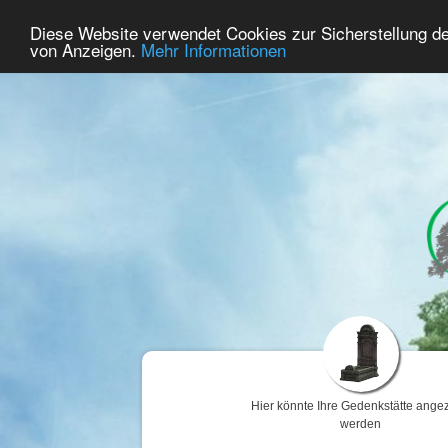
74
Benutzer Online
Diese Website verwendet Cookies zur Sicherstellung d
Home
Premium
Gedenken
von Anzeigen.
Mehr Informationen
Hier könnte Ihre Gedenkstätte angez
werden