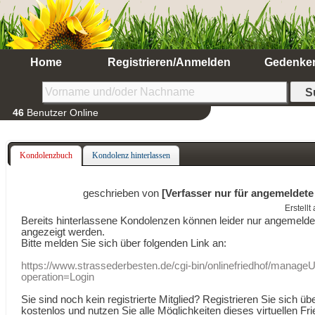
Home
Registrieren/Anmelden
Gedenke
46
Benutzer Online
Kondolenzbuch
Kondolenz hinterlassen
geschrieben von
[Verfasser nur für angemeldete
Erstell
Bereits hinterlassene Kondolenzen können leider nur angemeld
angezeigt werden.
Bitte melden Sie sich über folgenden Link an:
https://www.strassederbesten.de/cgi-bin/onlinefriedhof/manageU
operation=Login
Sie sind noch kein registrierte Mitglied? Registrieren Sie sich üb
kostenlos und nutzen Sie alle Möglichkeiten dieses virtuellen Fri