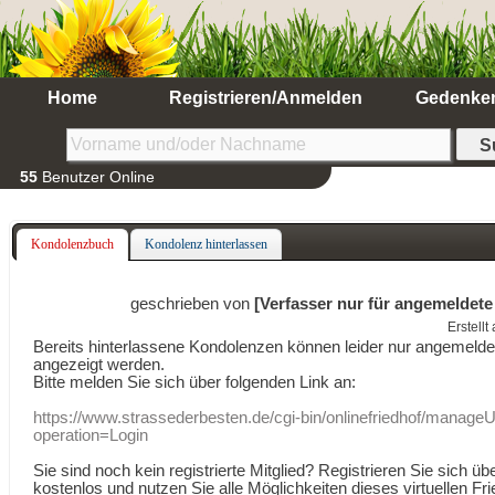
Home
Registrieren/Anmelden
Gedenke
55
Benutzer Online
Kondolenzbuch
Kondolenz hinterlassen
geschrieben von
[Verfasser nur für angemeldete
Erstell
Bereits hinterlassene Kondolenzen können leider nur angemeld
angezeigt werden.
Bitte melden Sie sich über folgenden Link an:
https://www.strassederbesten.de/cgi-bin/onlinefriedhof/manageU
operation=Login
Sie sind noch kein registrierte Mitglied? Registrieren Sie sich üb
kostenlos und nutzen Sie alle Möglichkeiten dieses virtuellen Fri