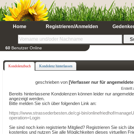
Home
Registrieren/Anmelden
Gedenke
60
Benutzer Online
Kondolenzbuch
Kondolenz hinterlassen
geschrieben von
[Verfasser nur für angemeldete
Erstell
Bereits hinterlassene Kondolenzen können leider nur angemeld
angezeigt werden.
Bitte melden Sie sich über folgenden Link an:
https://www.strassederbesten.de/cgi-bin/onlinefriedhof/manageU
operation=Login
Sie sind noch kein registrierte Mitglied? Registrieren Sie sich üb
kostenlos und nutzen Sie alle Möglichkeiten dieses virtuellen Fri