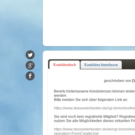
Kondolenzbuch
Kondolenz hinterlassen
geschrieben von
[
Bereits hinterlassene Kondolenzen können leide
werden.
Bitte melden Sie sich über folgenden Link an:
https://www.strassederbesten.de/cgi-bin/onlinef
Sie sind noch kein registrierte Mitglied? Registri
nutzen Sie alle Möglichkeiten dieses virtuellen Fr
https://www.strassederbesten.de/de/cgi-bin/onli
operation=FormCreateUser