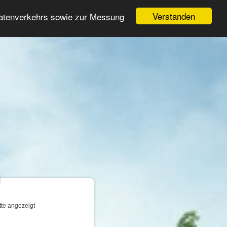
Login
Registrieren
Verstanden
Datenverkehrs sowie zur Messung
Suche
n
tte angezeigt