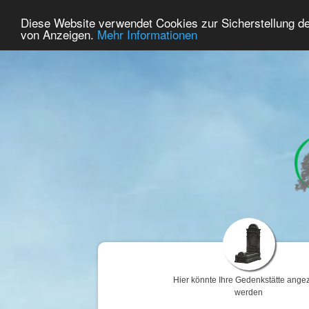
48
Benutzer Online
Diese Website verwendet Cookies zur Sicherstellung d
Home
Premium
Gedenken
von Anzeigen.
Mehr Informationen
Hier könnte Ihre Gedenkstätte angez
werden