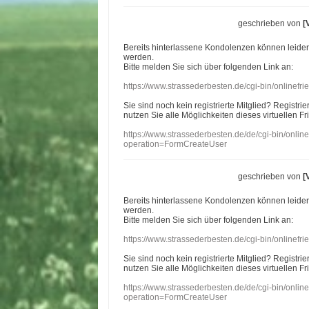
geschrieben von
[
Bereits hinterlassene Kondolenzen können leide
werden.
Bitte melden Sie sich über folgenden Link an:
https://www.strassederbesten.de/cgi-bin/onlinef
Sie sind noch kein registrierte Mitglied? Registri
nutzen Sie alle Möglichkeiten dieses virtuellen Fr
https://www.strassederbesten.de/de/cgi-bin/onli
operation=FormCreateUser
geschrieben von
[
Bereits hinterlassene Kondolenzen können leide
werden.
Bitte melden Sie sich über folgenden Link an:
https://www.strassederbesten.de/cgi-bin/onlinef
Sie sind noch kein registrierte Mitglied? Registri
nutzen Sie alle Möglichkeiten dieses virtuellen Fr
https://www.strassederbesten.de/de/cgi-bin/onli
operation=FormCreateUser