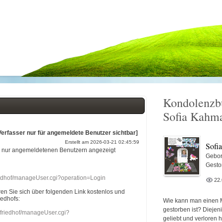
Kondolenzb
Sofia Kahm
Verfasser nur für angemeldete Benutzer sichtbar]
Erstellt am 2026-03-21 02:45:59
Sofi
r nur angemeldetenen Benutzern angezeigt
Gebor
Gesto
riedhof/manageUser.cgi?operation=Login
22
eren Sie sich über folgenden Link kostenlos und
iedhofs:
Wie kann man einen 
gestorben ist? Diejen
nefriedhof/manageUser.cgi?
geliebt und verloren 