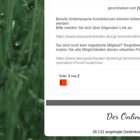
geschrieben von
[
Bereits hinterlassene Kondolenzen können leide
werden.
Bitte melden Sie sich über folgenden Link an:
https://www.strassederbesten.de/cgi-bin/onlinef
Sie sind noch kein registrierte Mitglied? Registri
nutzen Sie alle Möglichkeiten dieses virtuellen Fr
https://www.strassederbesten.de/de/cgi-bin/onli
operation=FormCreateUser
Seite:
1
von
2
1
2
Der Online
28.132
angelegte Gedenkse