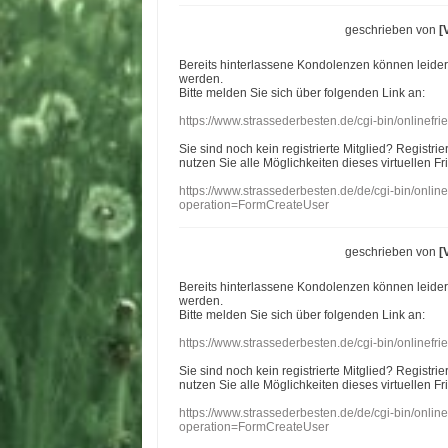
geschrieben von
[
Bereits hinterlassene Kondolenzen können leide
werden.
Bitte melden Sie sich über folgenden Link an:
https://www.strassederbesten.de/cgi-bin/onlinef
Sie sind noch kein registrierte Mitglied? Registri
nutzen Sie alle Möglichkeiten dieses virtuellen Fr
https://www.strassederbesten.de/de/cgi-bin/onli
operation=FormCreateUser
geschrieben von
[
Bereits hinterlassene Kondolenzen können leide
werden.
Bitte melden Sie sich über folgenden Link an:
https://www.strassederbesten.de/cgi-bin/onlinef
Sie sind noch kein registrierte Mitglied? Registri
nutzen Sie alle Möglichkeiten dieses virtuellen Fr
https://www.strassederbesten.de/de/cgi-bin/onli
operation=FormCreateUser