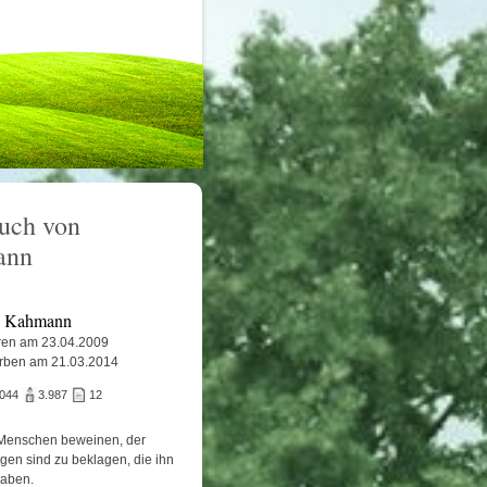
uch von
ann
a Kahmann
en am 23.04.2009
rben am 21.03.2014
.044
3.987
12
Menschen beweinen, der
igen sind zu beklagen, die ihn
haben.