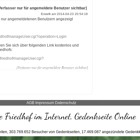
Verfasser nur für angemeldete Benutzer sichtbar]
Erstellt am 2014-04-23 20:54:18
r nur angemeldetenen Benutzern angezeigt
riedhof/manageUser.cgi?operation=Login
eren Sie sich über folgenden Link kostenlos und
iedhofs:
nefriedhof/manageUser.cgi?
[Verfasser nur für angemeldete Benutzer sichtbar]
AGB
Impressum
Datenschutz
 Friedhof im Internet, Gedenkseite Online
iten,
303.769.652
Besucher von Gedenkseiten,
17.469.087
angezündete Gedenkk