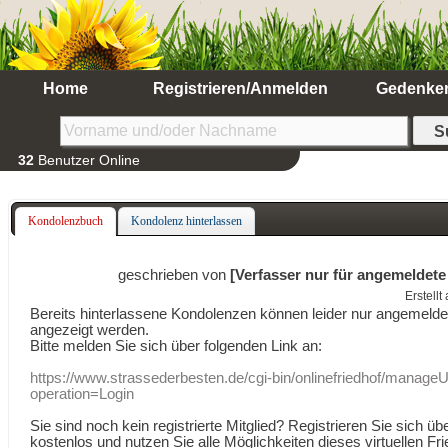
Home
Registrieren/Anmelden
Gedenke
32
Benutzer Online
Kondolenzbuch
Kondolenz hinterlassen
geschrieben von
[Verfasser nur für angemeldete
Erstell
Bereits hinterlassene Kondolenzen können leider nur angemeld
angezeigt werden.
Bitte melden Sie sich über folgenden Link an:
https://www.strassederbesten.de/cgi-bin/onlinefriedhof/manageU
operation=Login
Sie sind noch kein registrierte Mitglied? Registrieren Sie sich üb
kostenlos und nutzen Sie alle Möglichkeiten dieses virtuellen Fri