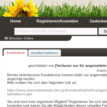
Home
Registrieren/Anmelden
Gedenke
45
Benutzer Online
Kondolenzbuch
Kondolenz hinterlassen
geschrieben von
[Verfasser nur für angemeldete
Erstell
Bereits hinterlassene Kondolenzen können leider nur angemeld
angezeigt werden.
Bitte melden Sie sich über folgenden Link an:
https://www.strassederbesten.de/cgi-bin/onlinefriedhof/manageU
operation=Login
Sie sind noch kein registrierte Mitglied? Registrieren Sie sich üb
kostenlos und nutzen Sie alle Möglichkeiten dieses virtuellen Fri