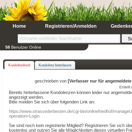
Home
Registrieren/Anmelden
Gedenke
58
Benutzer Online
Kondolenzbuch
Kondolenz hinterlassen
geschrieben von
[Verfasser nur für angemeldete
Erstell
Bereits hinterlassene Kondolenzen können leider nur angemeld
angezeigt werden.
Bitte melden Sie sich über folgenden Link an:
https://www.strassederbesten.de/cgi-bin/onlinefriedhof/manageU
operation=Login
Sie sind noch kein registrierte Mitglied? Registrieren Sie sich üb
kostenlos und nutzen Sie alle Möglichkeiten dieses virtuellen Fri