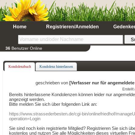
Home
Registrieren/Anmelden
Gedenke
36
Benutzer Online
Kondolenzbuch
Kondolenz hinterlassen
geschrieben von
[Verfasser nur für angemeldete
Erstell
Bereits hinterlassene Kondolenzen können leider nur angemeld
angezeigt werden.
Bitte melden Sie sich über folgenden Link an:
https://www.strassederbesten.de/cgi-bin/onlinefriedhof/manageU
operation=Login
Sie sind noch kein registrierte Mitglied? Registrieren Sie sich üb
kostenlos und nutzen Sie alle Möglichkeiten dieses virtuellen Fri