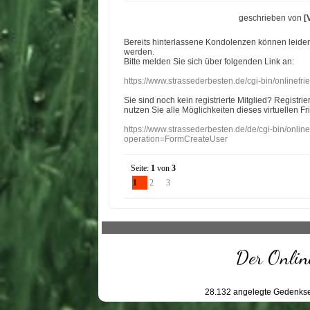
geschrieben von
[
Bereits hinterlassene Kondolenzen können leide
werden.
Bitte melden Sie sich über folgenden Link an:
https://www.strassederbesten.de/cgi-bin/onlinef
Sie sind noch kein registrierte Mitglied? Registri
nutzen Sie alle Möglichkeiten dieses virtuellen Fr
https://www.strassederbesten.de/de/cgi-bin/onli
operation=FormCreateUser
Seite:
1
von
3
1
2
3
Der Online
28.132
angelegte Gedenkse