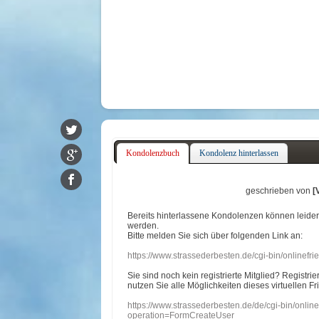
Kondolenzbuch
Kondolenz hinterlassen
geschrieben von
[
Bereits hinterlassene Kondolenzen können leide
werden.
Bitte melden Sie sich über folgenden Link an:
https://www.strassederbesten.de/cgi-bin/onlinef
Sie sind noch kein registrierte Mitglied? Registri
nutzen Sie alle Möglichkeiten dieses virtuellen Fr
https://www.strassederbesten.de/de/cgi-bin/onli
operation=FormCreateUser