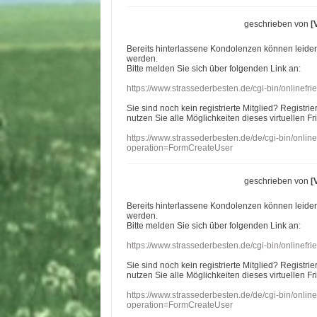
geschrieben von
[
Bereits hinterlassene Kondolenzen können leide
werden.
Bitte melden Sie sich über folgenden Link an:
https://www.strassederbesten.de/cgi-bin/onlinef
Sie sind noch kein registrierte Mitglied? Registri
nutzen Sie alle Möglichkeiten dieses virtuellen Fr
https://www.strassederbesten.de/de/cgi-bin/onli
operation=FormCreateUser
geschrieben von
[
Bereits hinterlassene Kondolenzen können leide
werden.
Bitte melden Sie sich über folgenden Link an:
https://www.strassederbesten.de/cgi-bin/onlinef
Sie sind noch kein registrierte Mitglied? Registri
nutzen Sie alle Möglichkeiten dieses virtuellen Fr
https://www.strassederbesten.de/de/cgi-bin/onli
operation=FormCreateUser