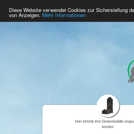
47
Benutzer Online
Diese Website verwendet Cookies zur Sicherstellung d
Home
Premium
Gedenken
von Anzeigen.
Mehr Informationen
Hier könnte Ihre Gedenkstätte angez
werden