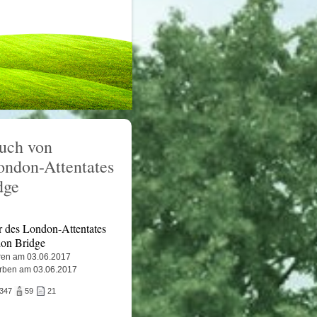
uch von
ondon-Attentates
dge
r des London-Attentates
on Bridge
en am 03.06.2017
rben am 03.06.2017
.347
59
21