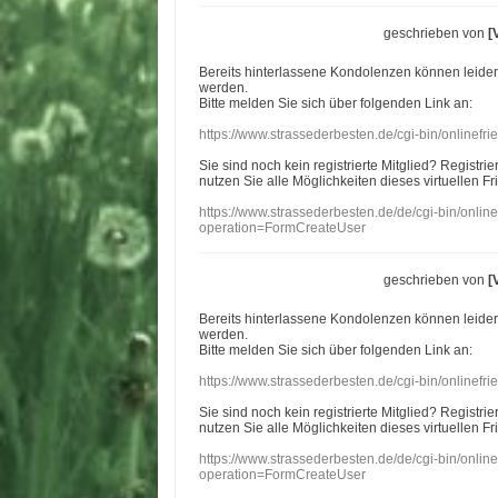
geschrieben von
[
Bereits hinterlassene Kondolenzen können leide
werden.
Bitte melden Sie sich über folgenden Link an:
https://www.strassederbesten.de/cgi-bin/onlinef
Sie sind noch kein registrierte Mitglied? Registri
nutzen Sie alle Möglichkeiten dieses virtuellen Fr
https://www.strassederbesten.de/de/cgi-bin/onli
operation=FormCreateUser
geschrieben von
[
Bereits hinterlassene Kondolenzen können leide
werden.
Bitte melden Sie sich über folgenden Link an:
https://www.strassederbesten.de/cgi-bin/onlinef
Sie sind noch kein registrierte Mitglied? Registri
nutzen Sie alle Möglichkeiten dieses virtuellen Fr
https://www.strassederbesten.de/de/cgi-bin/onli
operation=FormCreateUser