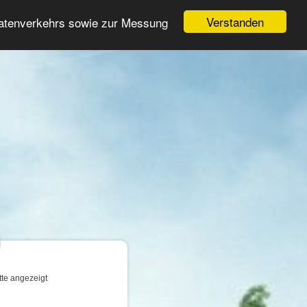
Login
Registrieren
Verstanden
Datenverkehrs sowie zur Messung
Suche
n
tte angezeigt