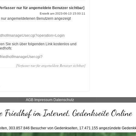
Verfasser nur für angemeldete Benutzer sichtbar]
Erstellt am 2023-06-13 15:00:11
r nur angemeldetenen Benutzern angezeigt
riedhof/manageUser.cgi?operation=Login
eren Sie sich über folgenden Link kostenlos und
iedhofs:
nefriedhof/manageUser.cgi?
[Verfasser nur für angemeldete Benutzer sichtbar]
AGB
Impressum
Datenschutz
 Friedhof im Internet, Gedenkseite Online
iten,
303.857.846
Besucher von Gedenkseiten,
17.471.155
angezündete Gedenkk