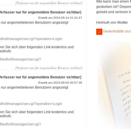
Wie kann man einen 
[Verfasser nur für angemeldete Benutzer sichtbar]
gestorben ist? Diejen
geliebt und verloren 
Verfasser nur für angemeldete Benutzer sichtbar]
Erstellt am 2024-09-14 01:31:47
r nur angemeldetenen Benutzern angezeigt
Helmuth von Moltke
Gedenkstätte anz
riedhof/manageUser.cgi?operation=Login
eren Sie sich über folgenden Link kostenlos und
iedhofs:
nefriedhof/manageUser.cgi?
[Verfasser nur für angemeldete Benutzer sichtbar]
Verfasser nur für angemeldete Benutzer sichtbar]
Erstellt am 2023-09-04 00:57:39
r nur angemeldetenen Benutzern angezeigt
riedhof/manageUser.cgi?operation=Login
eren Sie sich über folgenden Link kostenlos und
iedhofs:
nefriedhof/manageUser.cgi?