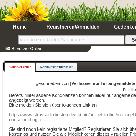
Home
Registrieren/Anmelden
Gedenke
50
Benutzer Online
Kondolenzbuch
Kondolenz hinterlassen
geschrieben von
[Verfasser nur für angemeldete
Erstell
Bereits hinterlassene Kondolenzen können leider nur angemeld
angezeigt werden.
Bitte melden Sie sich über folgenden Link an:
https://www.strassederbesten.de/cgi-bin/onlinefriedhof/manageU
operation=Login
Sie sind noch kein registrierte Mitglied? Registrieren Sie sich üb
kostenlos und nutzen Sie alle Möglichkeiten dieses virtuellen Fri