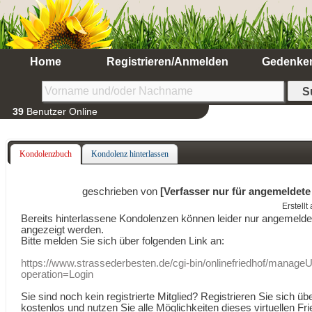
Home
Registrieren/Anmelden
Gedenke
39
Benutzer Online
Kondolenzbuch
Kondolenz hinterlassen
geschrieben von
[Verfasser nur für angemeldete
Erstell
Bereits hinterlassene Kondolenzen können leider nur angemeld
angezeigt werden.
Bitte melden Sie sich über folgenden Link an:
https://www.strassederbesten.de/cgi-bin/onlinefriedhof/manageU
operation=Login
Sie sind noch kein registrierte Mitglied? Registrieren Sie sich üb
kostenlos und nutzen Sie alle Möglichkeiten dieses virtuellen Fri