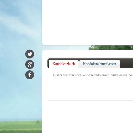
Kondolenzbuch
Kondolenz hinterlassen
Bisher wurden noch keine Kondolenzen hinterlassen. Seie