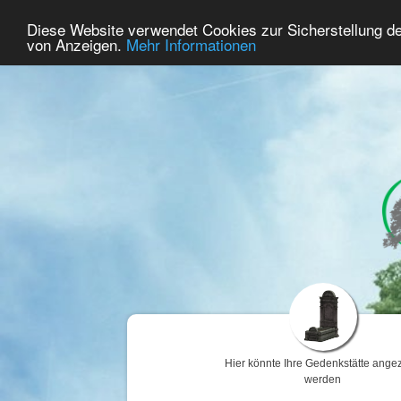
79
Benutzer Online
Diese Website verwendet Cookies zur Sicherstellung d
Home
Premium
Gedenken
von Anzeigen.
Mehr Informationen
Hier könnte Ihre Gedenkstätte angez
werden