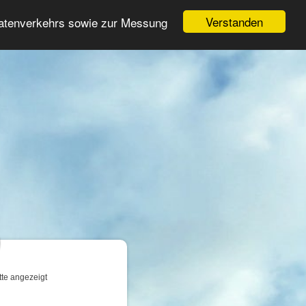
Login
Registrieren
Verstanden
Datenverkehrs sowie zur Messung
Suche
n
tte angezeigt