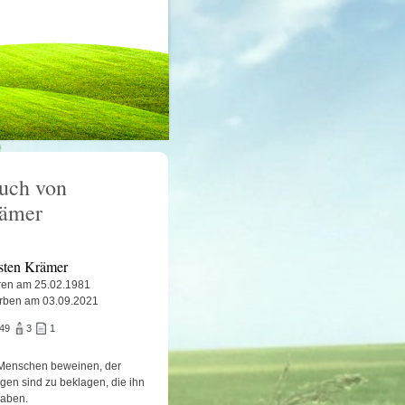
uch von
rämer
sten Krämer
en am 25.02.1981
rben am 03.09.2021
949
3
1
Menschen beweinen, der
igen sind zu beklagen, die ihn
haben.