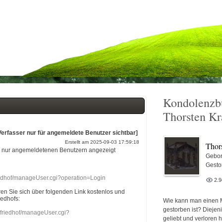
Kondolenzb
Thorsten K
Verfasser nur für angemeldete Benutzer sichtbar]
Erstellt am 2025-09-03 17:59:18
Thor
r nur angemeldetenen Benutzern angezeigt
Gebor
Gesto
riedhof/manageUser.cgi?operation=Login
2.
eren Sie sich über folgenden Link kostenlos und
iedhofs:
Wie kann man einen 
gestorben ist? Diejen
nefriedhof/manageUser.cgi?
geliebt und verloren 