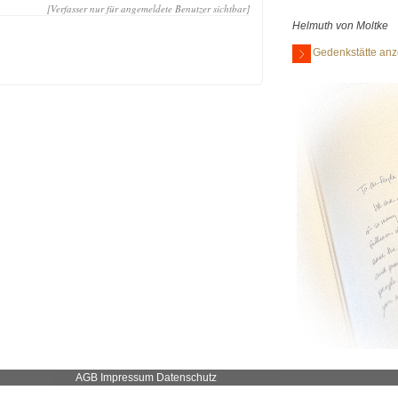
[Verfasser nur für angemeldete Benutzer sichtbar]
Helmuth von Moltke
Gedenkstätte anz
AGB
Impressum
Datenschutz