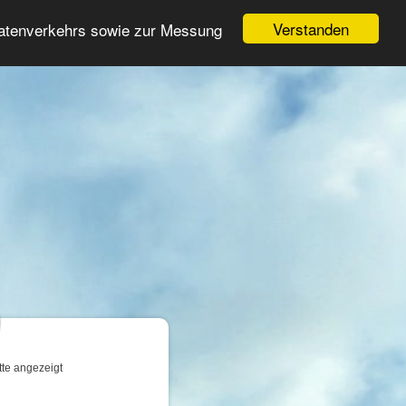
Login
Registrieren
Verstanden
Datenverkehrs sowie zur Messung
Suche
n
tte angezeigt