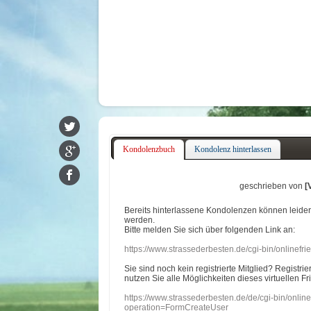
Kondolenzbuch
Kondolenz hinterlassen
geschrieben von
[
Bereits hinterlassene Kondolenzen können leide
werden.
Bitte melden Sie sich über folgenden Link an:
https://www.strassederbesten.de/cgi-bin/onlinef
Sie sind noch kein registrierte Mitglied? Registri
nutzen Sie alle Möglichkeiten dieses virtuellen Fr
https://www.strassederbesten.de/de/cgi-bin/onli
operation=FormCreateUser