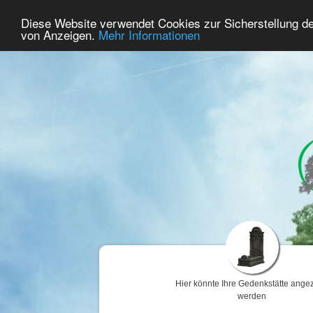
43
Benutzer Online
Diese Website verwendet Cookies zur Sicherstellung d
Home
Premium
Gedenken
von Anzeigen.
Mehr Informationen
Hier könnte Ihre Gedenkstätte angez
werden