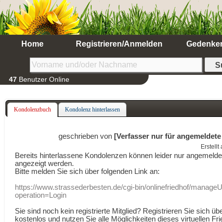
Home
Registrieren/Anmelden
Gedenke
47
Benutzer Online
Kondolenzbuch
Kondolenz hinterlassen
geschrieben von
[Verfasser nur für angemeldete
Erstell
Bereits hinterlassene Kondolenzen können leider nur angemeld
angezeigt werden.
Bitte melden Sie sich über folgenden Link an:
https://www.strassederbesten.de/cgi-bin/onlinefriedhof/manageU
operation=Login
Sie sind noch kein registrierte Mitglied? Registrieren Sie sich üb
kostenlos und nutzen Sie alle Möglichkeiten dieses virtuellen Fri