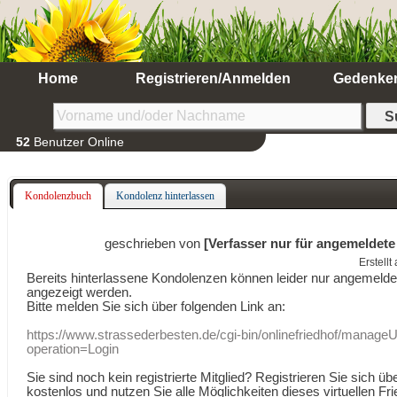
Home
Registrieren/Anmelden
Gedenke
52
Benutzer Online
Kondolenzbuch
Kondolenz hinterlassen
geschrieben von
[Verfasser nur für angemeldete
Erstell
Bereits hinterlassene Kondolenzen können leider nur angemeld
angezeigt werden.
Bitte melden Sie sich über folgenden Link an:
https://www.strassederbesten.de/cgi-bin/onlinefriedhof/manageU
operation=Login
Sie sind noch kein registrierte Mitglied? Registrieren Sie sich üb
kostenlos und nutzen Sie alle Möglichkeiten dieses virtuellen Fri