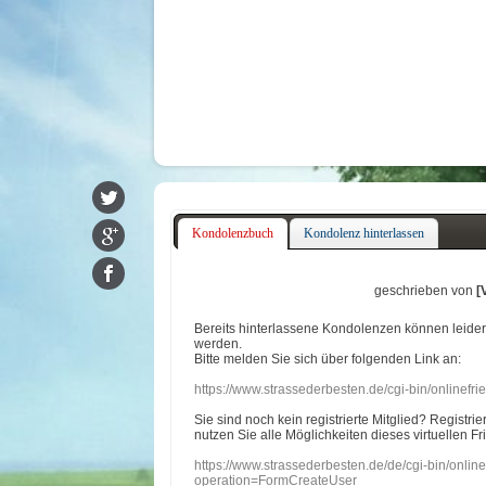
Kondolenzbuch
Kondolenz hinterlassen
geschrieben von
[
Bereits hinterlassene Kondolenzen können leide
werden.
Bitte melden Sie sich über folgenden Link an:
https://www.strassederbesten.de/cgi-bin/onlinef
Sie sind noch kein registrierte Mitglied? Registri
nutzen Sie alle Möglichkeiten dieses virtuellen Fr
https://www.strassederbesten.de/de/cgi-bin/onli
operation=FormCreateUser