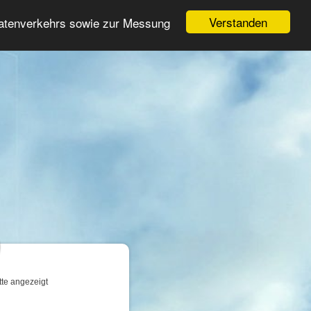
Login
Registrieren
Verstanden
Datenverkehrs sowie zur Messung
Suche
n
tte angezeigt