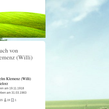
uch von
emenz (Willi)
elm Klemenz (Willi)
elorz
en am 19.11.1918
rben am 31.03.1983
015
19
1