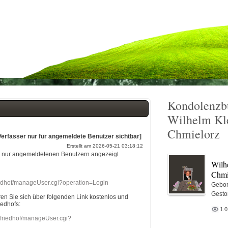
Kondolenzb
Wilhelm Kl
Chmielorz
Verfasser nur für angemeldete Benutzer sichtbar]
Erstellt am 2026-05-21 03:18:12
r nur angemeldetenen Benutzern angezeigt
Wilh
Chmi
riedhof/manageUser.cgi?operation=Login
Gebor
Gesto
eren Sie sich über folgenden Link kostenlos und
iedhofs:
1.
nefriedhof/manageUser.cgi?