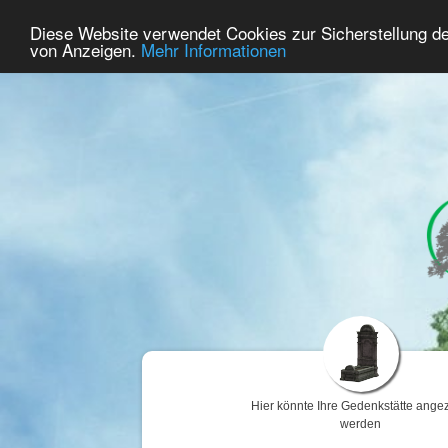
73
Benutzer Online
Diese Website verwendet Cookies zur Sicherstellung d
Home
Premium
Gedenken
von Anzeigen.
Mehr Informationen
Hier könnte Ihre Gedenkstätte angez
werden