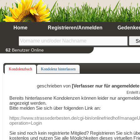
Home
Registrieren/Anmelden
Gedenke
62
Benutzer Online
Kondolenzbuch
Kondolenz hinterlassen
geschrieben von
[Verfasser nur für angemeldete
Erstell
Bereits hinterlassene Kondolenzen können leider nur angemeld
angezeigt werden.
Bitte melden Sie sich über folgenden Link an:
https://www.strassederbesten.de/cgi-bin/onlinefriedhof/manageU
operation=Login
Sie sind noch kein registrierte Mitglied? Registrieren Sie sich üb
kostenlos und nutzen Sie alle Möglichkeiten dieses virtuellen Fri