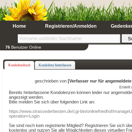
Home
Registrieren/Anmelden
Gedenke
76
Benutzer Online
Kondolenzbuch
Kondolenz hinterlassen
geschrieben von
[Verfasser nur für angemeldete
Erstell
Bereits hinterlassene Kondolenzen können leider nur angemeld
angezeigt werden.
Bitte melden Sie sich über folgenden Link an:
https://www.strassederbesten.de/cgi-bin/onlinefriedhof/manageU
operation=Login
Sie sind noch kein registrierte Mitglied? Registrieren Sie sich üb
kostenlos und nutzen Sie alle Möglichkeiten dieses virtuellen Fri