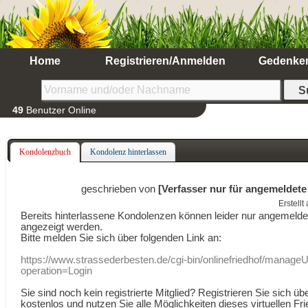
Home
Registrieren/Anmelden
Gedenke
49
Benutzer Online
Kondolenzbuch
Kondolenz hinterlassen
geschrieben von
[Verfasser nur für angemeldete
Erstell
Bereits hinterlassene Kondolenzen können leider nur angemeld
angezeigt werden.
Bitte melden Sie sich über folgenden Link an:
https://www.strassederbesten.de/cgi-bin/onlinefriedhof/manageU
operation=Login
Sie sind noch kein registrierte Mitglied? Registrieren Sie sich üb
kostenlos und nutzen Sie alle Möglichkeiten dieses virtuellen Fri