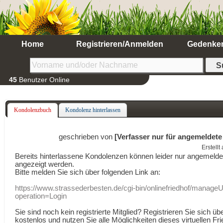
Home
Registrieren/Anmelden
Gedenke
45
Benutzer Online
Kondolenzbuch
Kondolenz hinterlassen
geschrieben von
[Verfasser nur für angemeldete
Erstell
Bereits hinterlassene Kondolenzen können leider nur angemeld
angezeigt werden.
Bitte melden Sie sich über folgenden Link an:
https://www.strassederbesten.de/cgi-bin/onlinefriedhof/manageU
operation=Login
Sie sind noch kein registrierte Mitglied? Registrieren Sie sich üb
kostenlos und nutzen Sie alle Möglichkeiten dieses virtuellen Fri