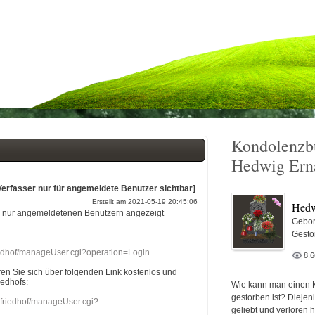
Kondolenzb
Hedwig Ern
Verfasser nur für angemeldete Benutzer sichtbar]
Erstellt am 2021-05-19 20:45:06
Hedw
r nur angemeldetenen Benutzern angezeigt
Gebor
Gesto
riedhof/manageUser.cgi?operation=Login
8.
eren Sie sich über folgenden Link kostenlos und
iedhofs:
Wie kann man einen 
gestorben ist? Diejen
nefriedhof/manageUser.cgi?
geliebt und verloren 