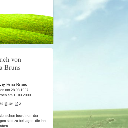
uch von
a Bruns
ig Erna Bruns
en am 28.08.1937
rben am 11.03.2000
669
104
2
Menschen beweinen, der
igen sind zu beklagen, die ihn
haben.