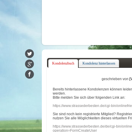
Kondolenzbuch
Kondolenz hinterlassen
geschrieben von
[
Bereits hinterlassene Kondolenzen können leide
werden.
Bitte melden Sie sich über folgenden Link an:
https://www.strassederbesten.de/cgi-bin/onlinef
Sie sind noch kein registrierte Mitglied? Registri
nutzen Sie alle Möglichkeiten dieses virtuellen Fr
https://www.strassederbesten.de/de/cgi-bin/onli
operation=FormCreateUser