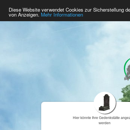
60
Benutzer Online
Diese Website verwendet Cookies zur Sicherstellung d
Home
Premium
Gedenken
von Anzeigen.
Mehr Informationen
Hier könnte Ihre Gedenkstätte angez
werden