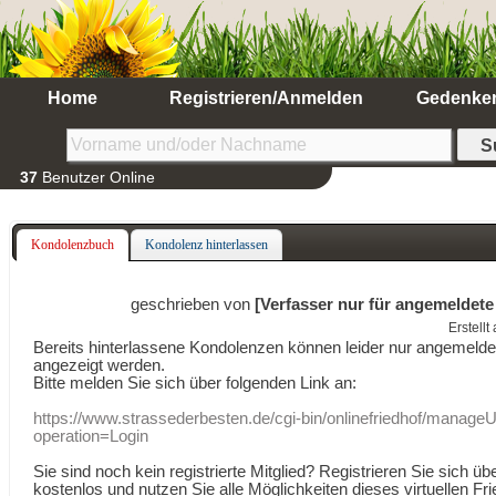
Home
Registrieren/Anmelden
Gedenke
37
Benutzer Online
Kondolenzbuch
Kondolenz hinterlassen
geschrieben von
[Verfasser nur für angemeldete
Erstell
Bereits hinterlassene Kondolenzen können leider nur angemeld
angezeigt werden.
Bitte melden Sie sich über folgenden Link an:
https://www.strassederbesten.de/cgi-bin/onlinefriedhof/manageU
operation=Login
Sie sind noch kein registrierte Mitglied? Registrieren Sie sich üb
kostenlos und nutzen Sie alle Möglichkeiten dieses virtuellen Fri