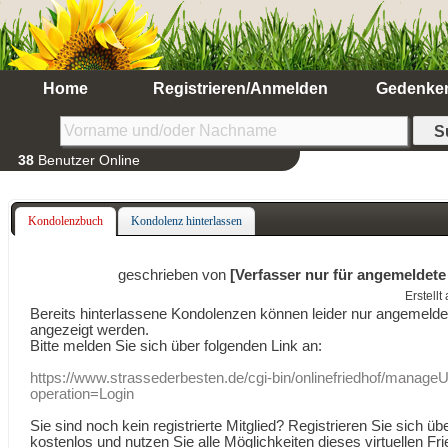
Home
Registrieren/Anmelden
Gedenke
38
Benutzer Online
Kondolenzbuch
Kondolenz hinterlassen
geschrieben von
[Verfasser nur für angemeldete
Erstell
Bereits hinterlassene Kondolenzen können leider nur angemeld
angezeigt werden.
Bitte melden Sie sich über folgenden Link an:
https://www.strassederbesten.de/cgi-bin/onlinefriedhof/manageU
operation=Login
Sie sind noch kein registrierte Mitglied? Registrieren Sie sich üb
kostenlos und nutzen Sie alle Möglichkeiten dieses virtuellen Fri