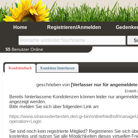
Home
Registrieren/Anmelden
Gedenke
55
Benutzer Online
Kondolenzbuch
Kondolenz hinterlassen
geschrieben von
[Verfasser nur für angemeldete
Erstell
Bereits hinterlassene Kondolenzen können leider nur angemeld
angezeigt werden.
Bitte melden Sie sich über folgenden Link an:
https://www.strassederbesten.de/cgi-bin/onlinefriedhof/manageU
operation=Login
Sie sind noch kein registrierte Mitglied? Registrieren Sie sich üb
kostenlos und nutzen Sie alle Möglichkeiten dieses virtuellen Fri